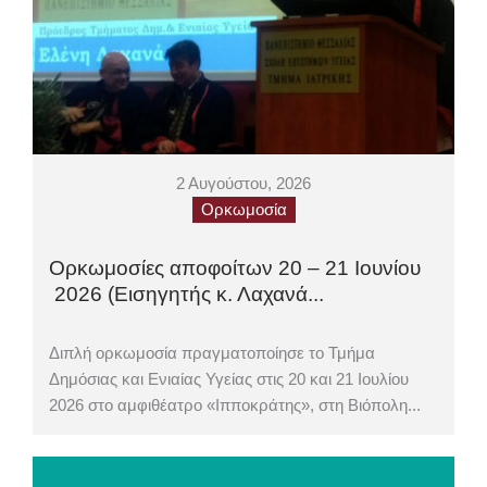
2 Αυγούστου, 2026
Ορκωμοσία
Ορκωμοσίες αποφοίτων 20 – 21 Ιουνίου
2026 (Εισηγητής κ. Λαχανά...
Διπλή ορκωμοσία πραγματοποίησε το Τμήμα
Δημόσιας και Ενιαίας Υγείας στις 20 και 21 Ιουλίου
2026 στο αμφιθέατρο «Ιπποκράτης», στη Βιόπολη...