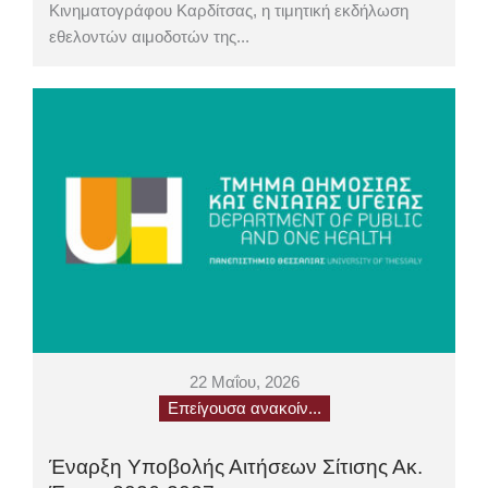
Κινηματογράφου Καρδίτσας, η τιμητική εκδήλωση
εθελοντών αιμοδοτών της...
22 Μαΐου, 2026
Επείγουσα ανακοίν...
Έναρξη Υποβολής Αιτήσεων Σίτισης Ακ.