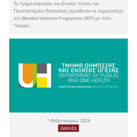
Το Τμήμα Δημόσιας και Ενιαίας Υγείας του
Πανεπιστημίου Θεσσαλίας προτίθεται να συμμετάσχει
στο Blended Intensive Programme (BIP) με τίτλο
"Impact...
7 Φεβρουαρίου, 2026
Διάλεξη