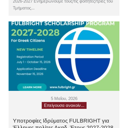
2026-2027 Ενημερώνουμε τους/τις φοιτητές/τριες του
Τμήματος...
5 Μαΐου, 2026
Επείγουσα ανακοίν...
Υποτροφίες Ιδρύματος FULBRIGHT για
Έλληνες πολίτες Ακαδ. Έτους 2027-2028