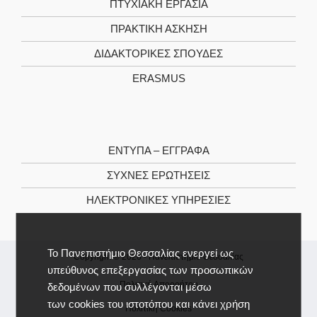
ΠΤΥΧΙΑΚΉ ΕΡΓΑΣΊΑ
ΠΡΑΚΤΙΚΉ ΆΣΚΗΣΗ
ΔΙΔΑΚΤΟΡΙΚΈΣ ΣΠΟΥΔΈΣ
ERASMUS
ΈΝΤΥΠΑ – ΈΓΓΡΑΦΑ
ΣΥΧΝΈΣ ΕΡΩΤΉΣΕΙΣ
ΗΛΕΚΤΡΟΝΙΚΈΣ ΥΠΗΡΕΣΊΕΣ
Το Πανεπιστήμιο Θεσσαλίας ενεργεί ως
Copyright © 2026 -
Πανεπιστήμιο Θεσσαλίας
υπεύθυνος επεξεργασίας των προσωπικών
Πολιτική Απορρήτου
δεδομένων που συλλέγονται μέσω
των cookies του ιστοτόπου και κάνει χρήση
Πολιτική Cookies