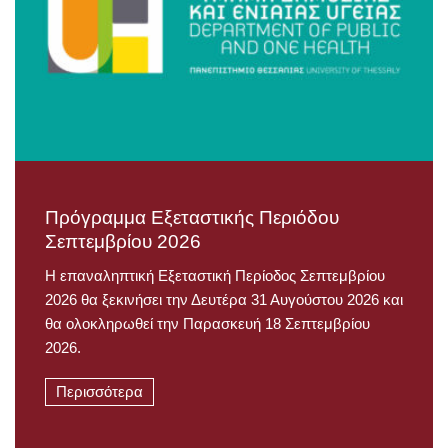
Πρόγραμμα Εξεταστικής Περιόδου
Σεπτεμβρίου 2026
Η επαναληπτική Εξεταστική Περίοδος Σεπτεμβρίου
2026 θα ξεκινήσει την Δευτέρα 31 Αυγούστου 2026 και
θα ολοκληρωθεί την Παρασκευή 18 Σεπτεμβρίου
2026.
Περισσότερα