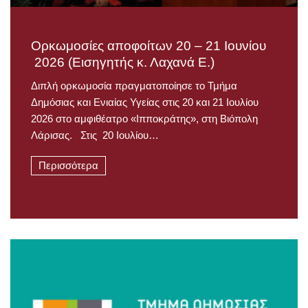
Ορκωμοσίες αποφοίτων 20 – 21 Ιουνίου
2026 (Εισηγητής κ. Λαχανά Ε.)
Διπλή ορκωμοσία πραγματοποίησε το Τμήμα
Δημόσιας και Ενιαίας Υγείας στις 20 και 21 Ιουλίου
2026 στο αμφιθέατρο «Ιπποκράτης», στη Βιόπολη
Λάρισας. Στις 20 Ιουλίου…
Περισσότερα